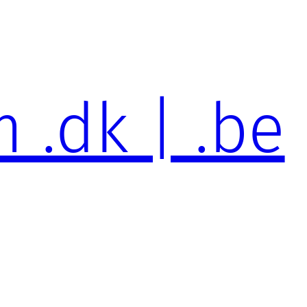
 .dk | .be