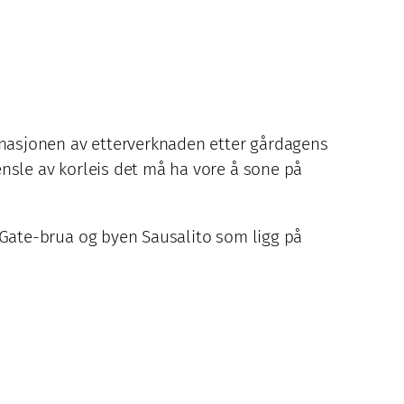
binasjonen av etterverknaden etter gårdagens
jensle av korleis det må ha vore å sone på
en Gate-brua og byen Sausalito som ligg på