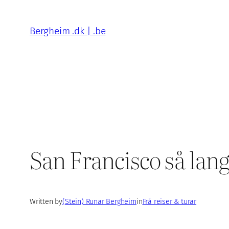
Skip
to
Bergheim .dk | .be
content
San Francisco så lang
Written by
(Stein) Runar Bergheim
in
Frå reiser & turar