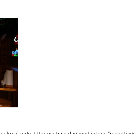
 er krevjande. Etter ein halv dag med intens “ingenting