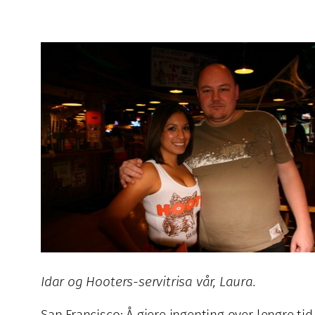
Idar og Hooters-servitrisa vår, Laura.
San Francisco: Å gjere ingenting over lengre tid