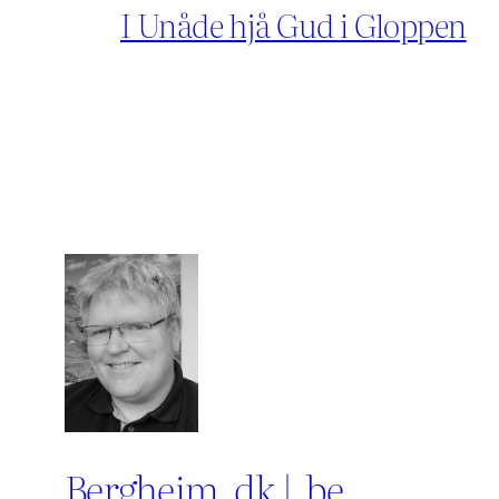
I Unåde hjå Gud i Gloppen
Bergheim .dk | .be