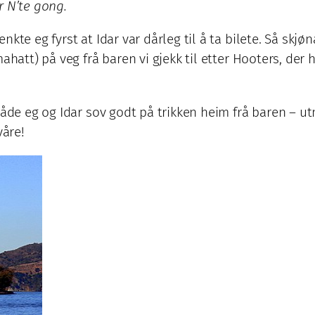
r N’te gong.
kte eg fyrst at Idar var dårleg til å ta bilete. Så skjø
ahatt) på veg frå baren vi gjekk til etter Hooters, der 
Både eg og Idar sov godt på trikken heim frå baren – u
våre!