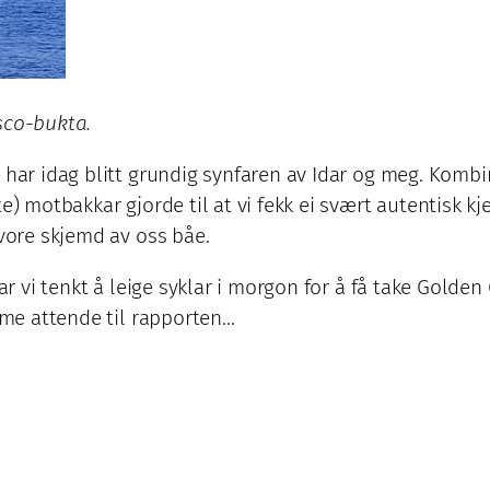
sco-bukta.
a har idag blitt grundig synfaren av Idar og meg. Kom
e) motbakkar gjorde til at vi fekk ei svært autentisk k
 vore skjemd av oss båe.
har vi tenkt å leige syklar i morgon for å få take Gold
kome attende til rapporten…