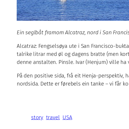
Ein seglbåt framom Alcatraz, nord i San Franci
Alcatraz: Fengselsøya ute i San Francisco-bukt
talrike litrar med øl og dagens bratte (men kort
denne anstalten. Pinsle. Ivar (Henjum) ville ha
På den positive sida, frå eit Henja-perspektiv, 
nordsida. Dette er førebels ein tanke – vi får 
story
travel
USA