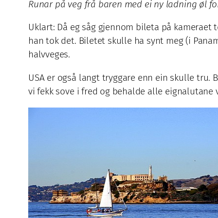
Runar på veg frå baren med ei ny ladning øl fo
Uklart: Då eg såg gjennom bileta på kameraet ten
han tok det. Biletet skulle ha synt meg (i Panam
halvveges.
USA er også langt tryggare enn ein skulle tru. 
vi fekk sove i fred og behalde alle eignalutane 