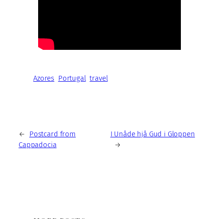
Azores
Portugal
travel
←
Postcard from
I Unåde hjå Gud i Gloppen
Cappadocia
→