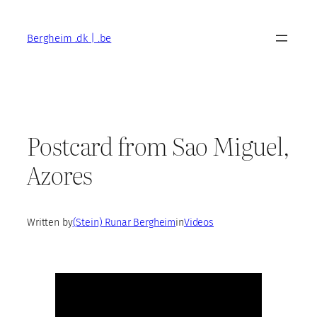
Skip
to
Bergheim .dk | .be
content
Postcard from Sao Miguel,
Azores
Written by
(Stein) Runar Bergheim
in
Videos