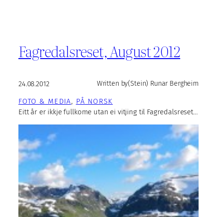
Fagredalsreset, August 2012
24.08.2012
Written by
(Stein) Runar Bergheim
FOTO & MEDIA
, 
PÅ NORSK
Eitt år er ikkje fullkome utan ei vitjing til Fagredalsreset…