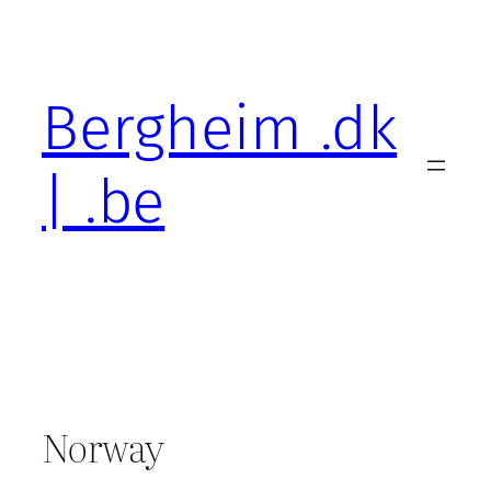
Skip
to
content
Bergheim .dk
| .be
Norway