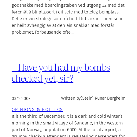
godsnakke med boardingstaben ved utgong 32 med det
føremål å bli plassert i eit sete med toleleg beinplass.
Dette er ein strategi som frå tid til tid virkar – men som
er heilt avhengig av at den ein snakkar med forstår
problemet. Forbausande ofte…
– Have you had my bombs
checked yet, sir?
03.12.2007
Written by
(Stein) Runar Bergheim
OPINIONS & POLITICS
It is the third of December, it is a dark and cold winter’s
morning in the small village of Sandane, in the western
part of Norway, population 6000. At the local airport, a
grumpy check-in attendant is registering passengers for