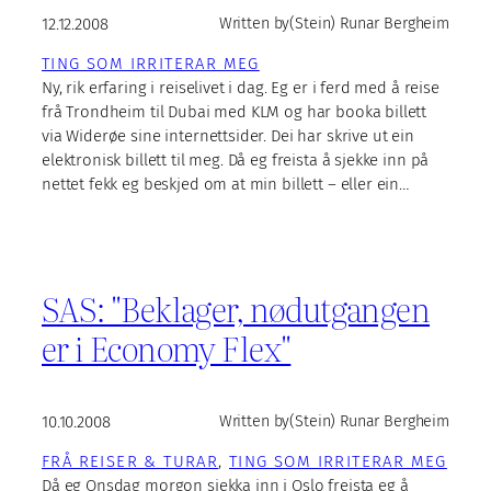
12.12.2008
Written by
(Stein) Runar Bergheim
TING SOM IRRITERAR MEG
Ny, rik erfaring i reiselivet i dag. Eg er i ferd med å reise
frå Trondheim til Dubai med KLM og har booka billett
via Widerøe sine internettsider. Dei har skrive ut ein
elektronisk billett til meg. Då eg freista å sjekke inn på
nettet fekk eg beskjed om at min billett – eller ein…
SAS: "Beklager, nødutgangen
er i Economy Flex"
10.10.2008
Written by
(Stein) Runar Bergheim
FRÅ REISER & TURAR
, 
TING SOM IRRITERAR MEG
Då eg Onsdag morgon sjekka inn i Oslo freista eg å