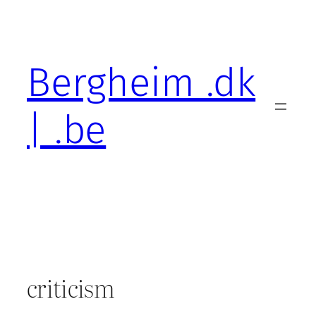
Skip
to
content
Bergheim .dk
| .be
criticism