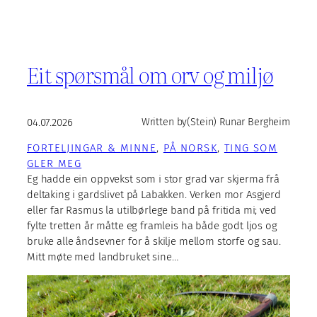
Eit spørsmål om orv og miljø
04.07.2026
Written by
(Stein) Runar Bergheim
FORTELJINGAR & MINNE
, 
PÅ NORSK
, 
TING SOM
GLER MEG
Eg hadde ein oppvekst som i stor grad var skjerma frå
deltaking i gardslivet på Labakken. Verken mor Asgjerd
eller far Rasmus la utilbørlege band på fritida mi; ved
fylte tretten år måtte eg framleis ha både godt ljos og
bruke alle åndsevner for å skilje mellom storfe og sau.
Mitt møte med landbruket sine…