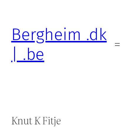
Skip
to
content
Bergheim .dk
| .be
Knut K Fitje