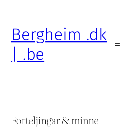
Skip
to
content
Bergheim .dk
| .be
Forteljingar & minne