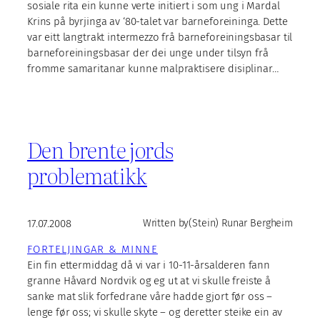
sosiale rita ein kunne verte initiert i som ung i Mardal
Krins på byrjinga av ‘80-talet var barneforeininga. Dette
var eitt langtrakt intermezzo frå barneforeiningsbasar til
barneforeiningsbasar der dei unge under tilsyn frå
fromme samaritanar kunne malpraktisere disiplinar…
Den brente jords
problematikk
17.07.2008
Written by
(Stein) Runar Bergheim
FORTELJINGAR & MINNE
Ein fin ettermiddag då vi var i 10-11-årsalderen fann
granne Håvard Nordvik og eg ut at vi skulle freiste å
sanke mat slik forfedrane våre hadde gjort før oss –
lenge før oss; vi skulle skyte – og deretter steike ein av