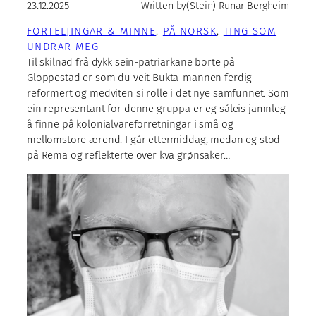
23.12.2025
Written by
(Stein) Runar Bergheim
FORTELJINGAR & MINNE
, 
PÅ NORSK
, 
TING SOM
UNDRAR MEG
Til skilnad frå dykk sein-patriarkane borte på
Gloppestad er som du veit Bukta-mannen ferdig
reformert og medviten si rolle i det nye samfunnet. Som
ein representant for denne gruppa er eg såleis jamnleg
å finne på kolonialvareforretningar i små og
mellomstore ærend. I går ettermiddag, medan eg stod
på Rema og reflekterte over kva grønsaker…