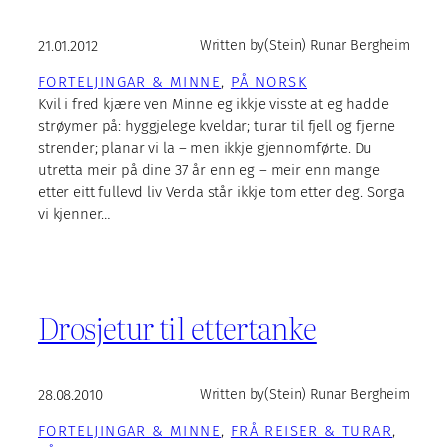
21.01.2012
Written by
(Stein) Runar Bergheim
FORTELJINGAR & MINNE
, 
PÅ NORSK
Kvil i fred kjære ven Minne eg ikkje visste at eg hadde
strøymer på: hyggjelege kveldar; turar til fjell og fjerne
strender; planar vi la – men ikkje gjennomførte. Du
utretta meir på dine 37 år enn eg – meir enn mange
etter eitt fullevd liv Verda står ikkje tom etter deg. Sorga
vi kjenner…
Drosjetur til ettertanke
28.08.2010
Written by
(Stein) Runar Bergheim
FORTELJINGAR & MINNE
, 
FRÅ REISER & TURAR
, 