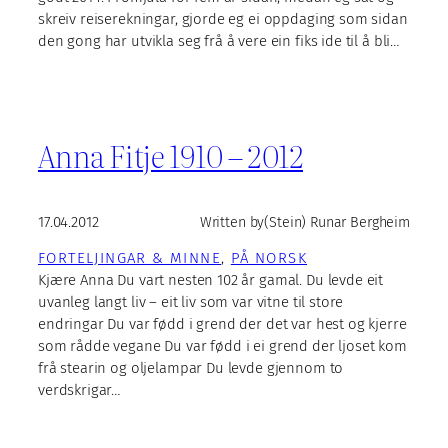
skreiv reiserekningar, gjorde eg ei oppdaging som sidan
den gong har utvikla seg frå å vere ein fiks ide til å bli…
Anna Fitje 1910 – 2012
17.04.2012
Written by
(Stein) Runar Bergheim
FORTELJINGAR & MINNE
, 
PÅ NORSK
Kjære Anna Du vart nesten 102 år gamal. Du levde eit
uvanleg langt liv – eit liv som var vitne til store
endringar Du var fødd i grend der det var hest og kjerre
som rådde vegane Du var fødd i ei grend der ljoset kom
frå stearin og oljelampar Du levde gjennom to
verdskrigar…