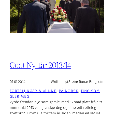
Godt Nyttår 2013/14
01.01.2014
Written by
(Stein) Runar Bergheim
FORTELJINGAR & MINNE
, 
PÅ NORSK
, 
TING SOM
GLER MEG
Vyrde frendar, nye som gamle, med 12 små gløtt frå eitt
minnerikt 2013 vil eg ynskje deg og dine eitt retteleg
godt 2014. I romjula for fem år sidan, medan eg sat og