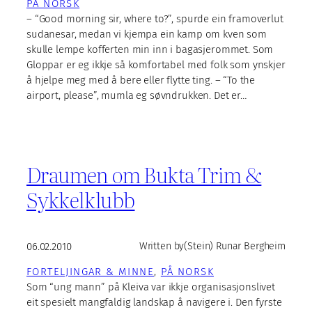
PÅ NORSK
– “Good morning sir, where to?”, spurde ein framoverlut
sudanesar, medan vi kjempa ein kamp om kven som
skulle lempe kofferten min inn i bagasjerommet. Som
Gloppar er eg ikkje så komfortabel med folk som ynskjer
å hjelpe meg med å bere eller flytte ting. – “To the
airport, please”, mumla eg søvndrukken. Det er…
Draumen om Bukta Trim &
Sykkelklubb
06.02.2010
Written by
(Stein) Runar Bergheim
FORTELJINGAR & MINNE
, 
PÅ NORSK
Som “ung mann” på Kleiva var ikkje organisasjonslivet
eit spesielt mangfaldig landskap å navigere i. Den fyrste