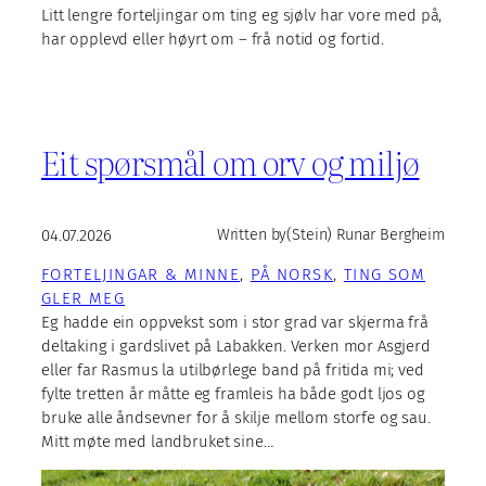
Litt lengre forteljingar om ting eg sjølv har vore med på,
har opplevd eller høyrt om – frå notid og fortid.
Eit spørsmål om orv og miljø
04.07.2026
Written by
(Stein) Runar Bergheim
FORTELJINGAR & MINNE
, 
PÅ NORSK
, 
TING SOM
GLER MEG
Eg hadde ein oppvekst som i stor grad var skjerma frå
deltaking i gardslivet på Labakken. Verken mor Asgjerd
eller far Rasmus la utilbørlege band på fritida mi; ved
fylte tretten år måtte eg framleis ha både godt ljos og
bruke alle åndsevner for å skilje mellom storfe og sau.
Mitt møte med landbruket sine…