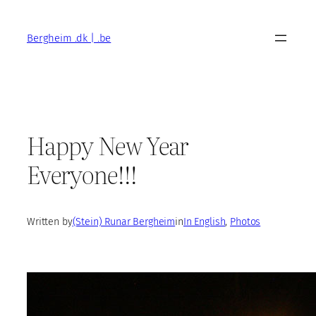
Skip
to
Bergheim .dk | .be
content
Happy New Year
Everyone!!!
Written by
(Stein) Runar Bergheim
in
In English
, 
Photos