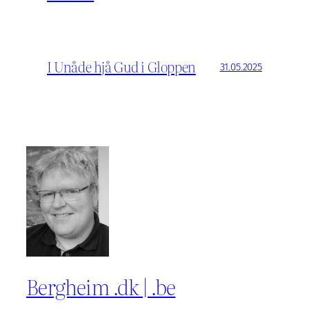
I Unåde hjå Gud i Gloppen
31.05.2025
Bergheim .dk | .be