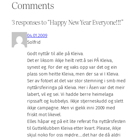
Comments
3 responses to “Happy New Year Everyone!!!”
04.01.2009
Solfrid
Godt nyttår til alle på Kleiva.
Det er liksom ikkje heilt rett å sei PÅ Kleiva,
synest eg. For der eg vaks opp var det og ein
plass som heitte Kleiva, men der sa vi I Kleiva.
Ser av fotoet at det var stor stemning i smb med
nyttårsfeiringa på Kleiva. Her i Åsen var det meir
labert, vil eg sei. Vi hadde berre heimelaga
ripssaft og kubbelys. Ikkje stjerneskudd og slett
ikkje campagne. Men vi gjekk inni 2009 med
friskt mot likevel.
Elles håpar eg på eit lite referat fra nyttårsfesten
til Gutteklubben Kleiva etter kvart. Please, ikkje
skjul noko for oss mødre…..det har de då aldri