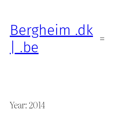
Skip
to
content
Bergheim .dk
| .be
Year:
2014