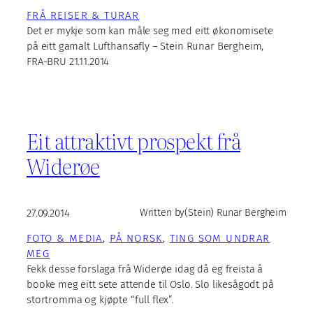
FRÅ REISER & TURAR
Det er mykje som kan måle seg med eitt økonomisete
på eitt gamalt Lufthansafly – Stein Runar Bergheim,
FRA-BRU 21.11.2014
Eit attraktivt prospekt frå
Widerøe
27.09.2014
Written by
(Stein) Runar Bergheim
FOTO & MEDIA
, 
PÅ NORSK
, 
TING SOM UNDRAR
MEG
Fekk desse forslaga frå Widerøe idag då eg freista å
booke meg eitt sete attende til Oslo. Slo likesågodt på
stortromma og kjøpte “full flex”.