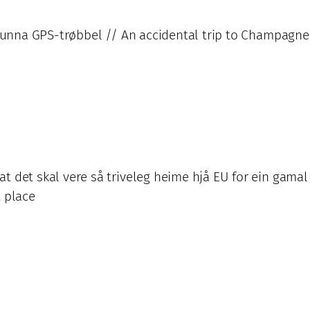
 grunna GPS-trøbbel // An accidental trip to Champagn
at det skal vere så triveleg heime hjå EU for ein gam
t place