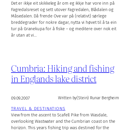
Det er ikkje eit skikkeleg år om eg ikkje har vore inn på
Fagredalsreset og sett utover Fagredalen, Blådalen og
Måsedalen. Då frende Ove var på (relativt) sørlege
breddegrader for nokre dagar, nytta vi høvet til å ta ein
tur på Granekupa for å fiske – og meditere over nok eit
år utan at vi…
Cumbria: Hiking and fishing
in Englands lake district
09.09.2007
Written by
(Stein) Runar Bergheim
TRAVEL & DESTINATIONS
View from the ascent to Scafell Pike from Wasdale,
overlooking Wastwater and the Cumbrian coast on the
horizon. This years fishing trip was destined for the