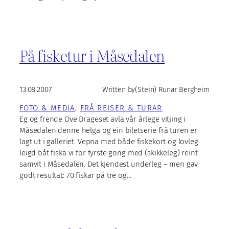
På fisketur i Måsedalen
13.08.2007
Written by
(Stein) Runar Bergheim
FOTO & MEDIA
, 
FRÅ REISER & TURAR
Eg og frende Ove Drageset avla vår årlege vitjing i
Måsedalen denne helga og ein biletserie frå turen er
lagt ut i galleriet. Vepna med både fiskekort og lovleg
leigd båt fiska vi for fyrste gong med (skikkeleg) reint
samvit i Måsedalen. Det kjendest underleg – men gav
godt resultat: 70 fiskar på tre og…