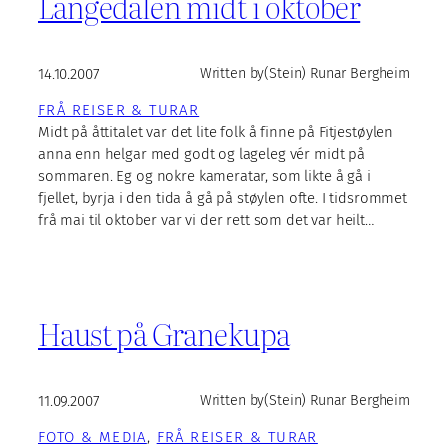
Langedalen midt i oktober
14.10.2007
Written by
(Stein) Runar Bergheim
FRÅ REISER & TURAR
Midt på åttitalet var det lite folk å finne på Fitjestøylen
anna enn helgar med godt og lageleg vér midt på
sommaren. Eg og nokre kameratar, som likte å gå i
fjellet, byrja i den tida å gå på støylen ofte. I tidsrommet
frå mai til oktober var vi der rett som det var heilt…
Haust på Granekupa
11.09.2007
Written by
(Stein) Runar Bergheim
FOTO & MEDIA
, 
FRÅ REISER & TURAR