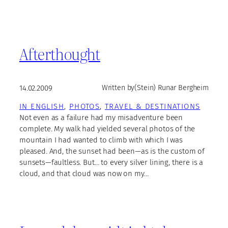
Afterthought
14.02.2009
Written by
(Stein) Runar Bergheim
IN ENGLISH
, 
PHOTOS
, 
TRAVEL & DESTINATIONS
Not even as a failure had my misadventure been
complete. My walk had yielded several photos of the
mountain I had wanted to climb with which I was
pleased. And, the sunset had been—as is the custom of
sunsets—faultless. But… to every silver lining, there is a
cloud, and that cloud was now on my…