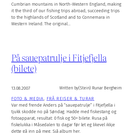
Cumbrian mountains in North-Western England, making
it the third of our fishing trips abroad, succeeding trips
to the highlands of Scotland and to Connemara in
Western Ireland. The original…
På sauepatrulje i Fitjefjella
(bilete)
13.08.2007
Written by
(Stein) Runar Bergheim
FOTO & MEDIA
, 
FRÅ REISER & TURAR
Var med frende Anders på “sauepatrulje” i Fitjefjella i
tjukk skodde no på Søndag. Hadde med fiskestang og
fotoapparat, resultat: 0 fisk og 50+ bilete. Rusa på
fiskelukka i Måsedalen to dagar før let eg likevel ikkje
dette gå inn på meg. Sjå album her.