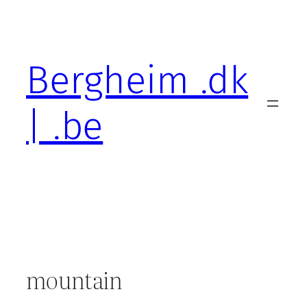
Skip
to
content
Bergheim .dk
| .be
mountain