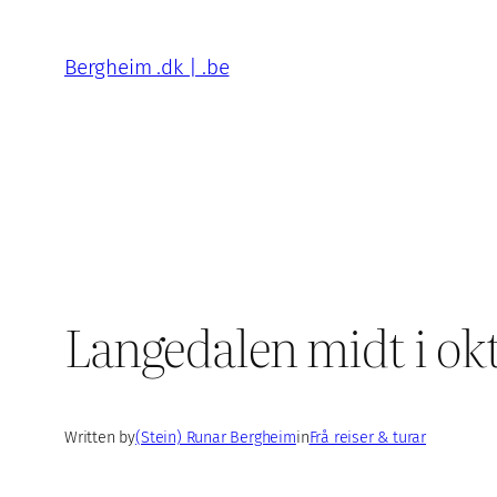
Skip
to
Bergheim .dk | .be
content
Langedalen midt i ok
Written by
(Stein) Runar Bergheim
in
Frå reiser & turar