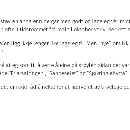
 Fitjestøylen anna enn helgar med godt og lageleg vér 
len ofte. I tidsrommet frå mai til oktober var vi der rett
n ligg ikkje lenger like lageleg til. Men “nye”, om ikkj
n.
å at eg kom til å verte åleine på støylen sidan det var
både “Friarsalongen”, “Sandeselet” og “Sjøkringlehytta”.
det er ikkje råd å nekte for at nærveret av trivelege bu