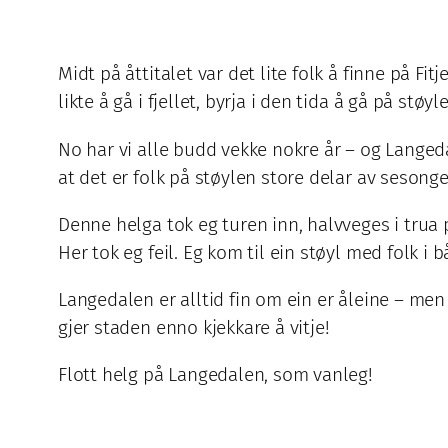
Midt på åttitalet var det lite folk å finne på
likte å gå i fjellet, byrja i den tida å gå på støy
No har vi alle budd vekke nokre år – og Langedale
at det er folk på støylen store delar av sesonge
Denne helga tok eg turen inn, halvveges i trua p
Her tok eg feil. Eg kom til ein støyl med folk i 
Langedalen er alltid fin om ein er åleine – men 
gjer staden enno kjekkare å vitje!
Flott helg på Langedalen, som vanleg!