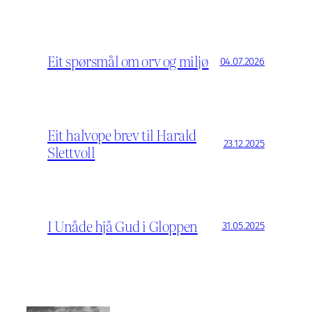
Eit spørsmål om orv og miljø
04.07.2026
Eit halvope brev til Harald
23.12.2025
Slettvoll
I Unåde hjå Gud i Gloppen
31.05.2025