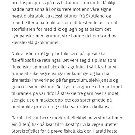
prestasjonspress på oss fiskarane som inntil då ikkje
hadde hatt anna å konkurrere mot enn våre eigne
høgst diskutable suksesshistorier frå Skottland og
Irland. Etter å ha tenkt oss om litt bestemte oss for at
storfiskaren for med dikt og løgn og at bakom det
sympatiske, men grunne, ytre budde det ein vond og
kjenslekald økokriminell.
Nokre fisketurfølgje plar fokusere på spesifikke
fiskefilosofiske retningar. Det vere seg disiplinar som
flugefiske, spinnarfiske eller agnfiske. I vårt lag har vi
funne at slike avgrensingar er kunstige og kan ha
dramatisk innverknad på fangstvolum, sjølvkjensle og
generell sinnstilstand. Det fyrste vi gjorde etter ankomst
til Granekupa var difor å strekkje tre garn over sundet,
slengje ut ein makkedopp, ete oss sprengmette på
medbrakte protein- og sukkervarer før vi kollapsa.
Garnfisket var berre moderat effektivt og vi stod att med
ein (liten) fisk på kvar til frukost før vi la vegen utetter
Storskrefjellet for å prøve fiskelukka der. Harald kasta