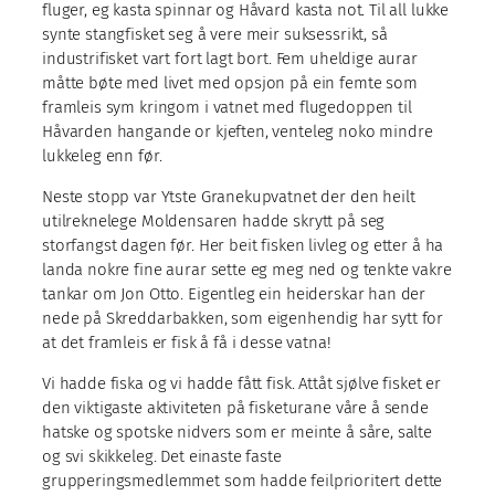
fluger, eg kasta spinnar og Håvard kasta not. Til all lukke
synte stangfisket seg å vere meir suksessrikt, så
industrifisket vart fort lagt bort. Fem uheldige aurar
måtte bøte med livet med opsjon på ein femte som
framleis sym kringom i vatnet med flugedoppen til
Håvarden hangande or kjeften, venteleg noko mindre
lukkeleg enn før.
Neste stopp var Ytste Granekupvatnet der den heilt
utilreknelege Moldensaren hadde skrytt på seg
storfangst dagen før. Her beit fisken livleg og etter å ha
landa nokre fine aurar sette eg meg ned og tenkte vakre
tankar om Jon Otto. Eigentleg ein heiderskar han der
nede på Skreddarbakken, som eigenhendig har sytt for
at det framleis er fisk å få i desse vatna!
Vi hadde fiska og vi hadde fått fisk. Attåt sjølve fisket er
den viktigaste aktiviteten på fisketurane våre å sende
hatske og spotske nidvers som er meinte å såre, salte
og svi skikkeleg. Det einaste faste
grupperingsmedlemmet som hadde feilprioritert dette