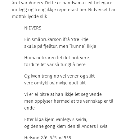
året var Anders. Dette er handsama i eit tidlegare
innlegg og treng ikkje repeterast her. Nidverset han
mottok lydde slik:
NIDVERS
Ein småbrukarson ifrå Ytre Fitje
skulle på fjelltur, men “kunne” ikkje
Humanetikaren let det nok vere,
fordi teltet var så tungt å bere
Og kven treng no vel vener og slikt
vere omtykt og mykje godt likt
Vi er ei bitre at han ikkje let seg vende
men opplyser hermed at tre vennskap er til
ende
Etter kløa kjem vanlegvis svida,
og denne gong kjem den til Anders i Kvia
Helsing 2/6, 5/5 og 5/8