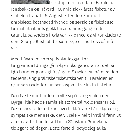
I selskap med frendane Harald på
Jensbakken og Håvard i Gunnja gjekk årets fisketur av
stabelen frå 4. til 6. August. Etter fleire år med
ambisiøse, kostnadsdrivande og sørgjeleg fiskelause
turmål utanlands gjekk turen denne gongent til
Granekupa. Anders i Kvia var ikkje med og vi konkluderte
som George Bush at dei som ikkje er med oss då må
vere…
Med Håvarden som sjefsplanleggjar for
turgjennomføringa går ikkje noko gale utan at det på
førehand er planlagt å gå gale. Skøyter ein på med den
teoretiske og praktiske fiskevitskapen til Haralden er
grunnen reidd for ein sensasjonelt vellukka fisketur.
Den fyrste motburden møtte vi på Langedalen der
Byrge Fitje hadde samla eit større tal Moldensarar o.l.
Desse virka etter eit kort overblikk å vere både kjekke og
sympatiske menneske, det vil seie – heilt inntil vi fann ut
at ein av dei hadde fått borti 20 fiskar i Granekupa
tidlegare på dagen. Dette førte til betydeleg auka