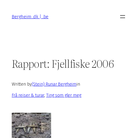
Skip
to
Bergheim .dk | .be
content
Rapport: Fjellfiske 2006
Written by
(Stein) Runar Bergheim
in
Frå reiser & turar
, 
Ting som gler meg