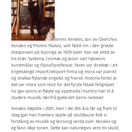
Iannis Xenakis, son av Clearchos
Xenakis og Photini Pavlou, vart fødd inn i den greske
diasporaen på byrjinga av 1920-talet. Han var eldst av
tre brør. Syskena, Cosmas og Jason vart høvesvis
kunstmålar og filosofiprofessor. Faren var direktør i eit
Engelskeigd import/eksport-firma og mora var pianist
og snakka flytande engelsk og fransk. Historia fortel at
det var mora som stod for det fyrste fatale feilgrepet:
ho gav Iannis ei fløyte og oppmoda/muntra han til å
studere musikk. Derifrå gjekk det berre nedover.
Xenakis døydde i 2001, men i dei åtti åra før og fram til
idag gjer han framleis skade på skuldlause folk si
forståing av musikk og korsong verda over. Xenakis og
eg fann ikkje tonen. Dette kan naturlegvis vere mi skuld,