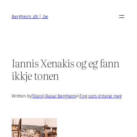
Skip
to
Bergheim .dk | .be
content
Iannis Xenakis og eg fann
ikkje tonen
Written by
(Stein) Runar Bergheim
in
Ting som irriterar meg