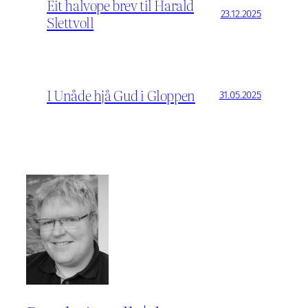
Eit halvope brev til Harald
23.12.2025
Slettvoll
I Unåde hjå Gud i Gloppen
31.05.2025