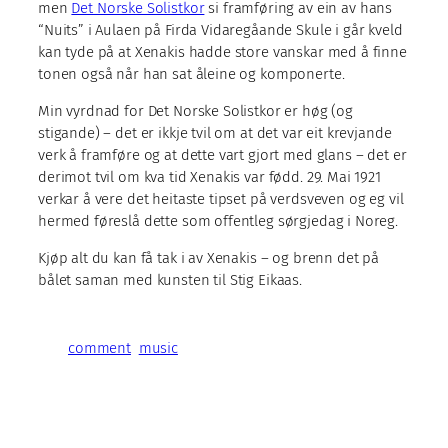
men
Det Norske Solistkor
si framføring av ein av hans
“Nuits” i Aulaen på Firda Vidaregåande Skule i går kveld
kan tyde på at Xenakis hadde store vanskar med å finne
tonen også når han sat åleine og komponerte.
Min vyrdnad for Det Norske Solistkor er høg (og
stigande) – det er ikkje tvil om at det var eit krevjande
verk å framføre og at dette vart gjort med glans – det er
derimot tvil om kva tid Xenakis var fødd. 29. Mai 1921
verkar å vere det heitaste tipset på verdsveven og eg vil
hermed føreslå dette som offentleg sørgjedag i Noreg.
Kjøp alt du kan få tak i av Xenakis – og brenn det på
bålet saman med kunsten til Stig Eikaas.
comment
music