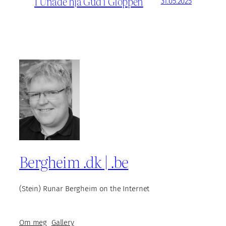
I Unåde hjå Gud i Gloppen
31.05.2025
Bergheim .dk | .be
(Stein) Runar Bergheim on the Internet
Om meg
Gallery