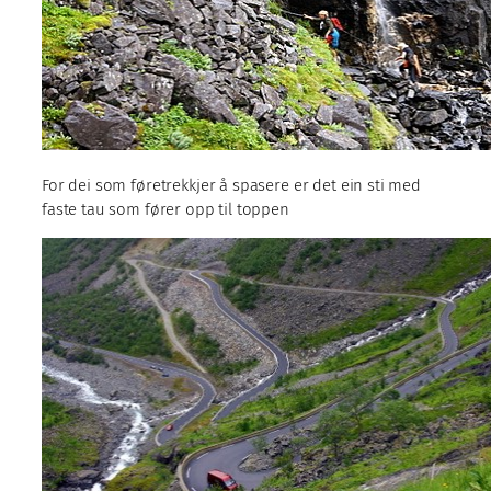
For dei som føretrekkjer å spasere er det ein sti med
faste tau som fører opp til toppen