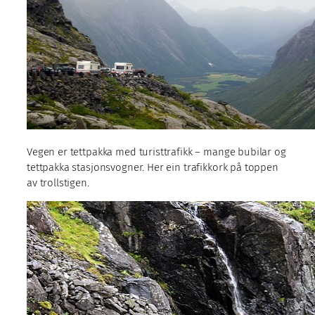
Vegen er tettpakka med turisttrafikk – mange bubilar og
tettpakka stasjonsvogner. Her ein trafikkork på toppen
av trollstigen.