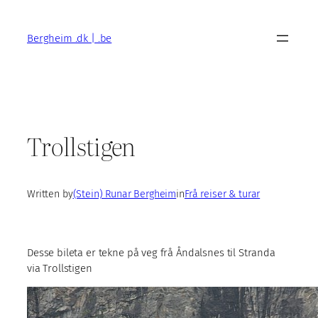
Skip
to
Bergheim .dk | .be
content
Trollstigen
Written by
(Stein) Runar Bergheim
in
Frå reiser & turar
Desse bileta er tekne på veg frå Åndalsnes til Stranda
via Trollstigen