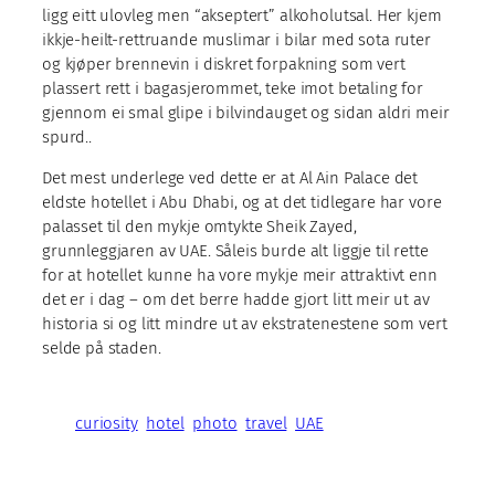
ligg eitt ulovleg men “akseptert” alkoholutsal. Her kjem
ikkje-heilt-rettruande muslimar i bilar med sota ruter
og kjøper brennevin i diskret forpakning som vert
plassert rett i bagasjerommet, teke imot betaling for
gjennom ei smal glipe i bilvindauget og sidan aldri meir
spurd..
Det mest underlege ved dette er at Al Ain Palace det
eldste hotellet i Abu Dhabi, og at det tidlegare har vore
palasset til den mykje omtykte Sheik Zayed,
grunnleggjaren av UAE. Såleis burde alt liggje til rette
for at hotellet kunne ha vore mykje meir attraktivt enn
det er i dag – om det berre hadde gjort litt meir ut av
historia si og litt mindre ut av ekstratenestene som vert
selde på staden.
curiosity
hotel
photo
travel
UAE