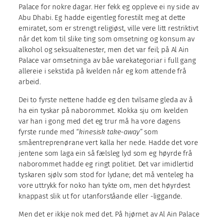
Palace for nokre dagar. Her fekk eg oppleve ei ny side av
Abu Dhabi. Eg hadde eigentleg forestilt meg at dette
emiratet, som er strengt religiøst, ville vere litt restriktivt
når det kom til slike ting som omsetning og konsum av
alkohol og seksualtenester, men det var feil; på Al Ain
Palace var omsetninga av båe varekategoriar i full gang
allereie i sekstida på kvelden når eg kom attende frå
arbeid.
Dei to fyrste nettene hadde eg den tvilsame gleda av å
ha ein tyskar på naborommet. Klokka sju om kvelden
var han i gong med det eg trur må ha vore dagens
fyrste runde med
“kinesisk take-away”
som
småentreprenørane vert kalla her nede. Hadde det vore
jentene som laga ein så fælsleg lyd som eg høyrde frå
naborommet hadde eg ringt politiet. Det var imidlertid
tyskaren sjølv som stod for lydane; det må venteleg ha
vore uttrykk for noko han tykte om, men det høyrdest
knappast slik ut for utanforståande eller -liggande.
Men det er ikkje nok med det. På hjørnet av Al Ain Palace