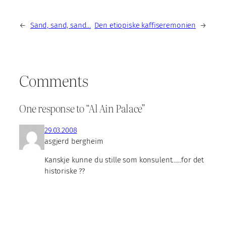
←
Sand, sand, sand…
Den etiopiske kaffiseremonien
→
Comments
One response to “Al Ain Palace”
29.03.2008
asgjerd bergheim
Kanskje kunne du stille som konsulent……for det
historiske ??