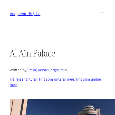
Skip
to
Bergheim .dk | .be
content
Al Ain Palace
Written by
(Stein) Runar Bergheim
in
Frå reiser & turar
, 
Ting som irriterar meg
, 
Ting som undrar
meg