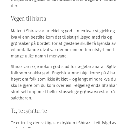
der.
Vegen til hjarta
Maten i Shiraz var unekteleg god – men kvar vi gjekk og
kva vi enn bestilte kom det til sist grillspyd med ris og
grønsaker på bordet. For at gjestene skulle få kjensla av
eit omfattande utval var denne eine retten utstyrt med
mange ulike namn i menyane.
Shiraz var ikkje nokon god stad for vegetarianarar. Sjølv
folk som snakka godt Engelsk kunne ikkje kome på å ha
høyrt om folk som ikkje åt kjøt – og langt mindre kva du
skulle gjere om du kom over ein. Følgjeleg enda Shankar
stort sett opp med heller stusselege grønsaksrestar frå
salatbaren.
Te, te og atter te
Te er truleg den viktigaste drykken i Shiraz – tett fylgd av