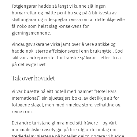
Fotgjengarar hadde så langt vi kunne sjå ingen
borgarrettar og måtte pent bu seg på å bli kvesta av
støtfangarar og sidespeglar i vissa om at dette ikkje ville
få noko som helst slag konsekvens for
gjerningsmennene.
Vindaugsviskarane virka jamt over å vere antikke og
hadde nok større affeksjonsverdi enn bruksnytte . God
sikt var andreprioritet for Iranske sjåførar – etter trua
på det evige livet.
Tak over hovudet
Vi var busette på eitt hotell med namnet “Hotel Pars
International”, ein sjuetasjers boks, av det ikkje alt for
fotogene slaget, men med rimeleg store, velhaldne og
reine rom.
Dei andre turistane glimra med sitt fråvere – og vårt
minimalistiske reisefylgje på fire utgjorde omlag ein
tredjedel av gjestene på hotellet dei to døgera vi budde