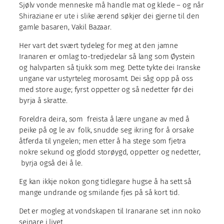
Sjølv vonde menneske må handle mat og klede – og når
Shiraziane er ute i slike ærend søkjer dei gjerne til den
gamle basaren, Vakil Bazaar.
Her vart det svært tydeleg for meg at den jamne
Iranaren er omlag to-tredjedelar så lang som Øystein
og halvparten så tjukk som meg. Dette tykte dei Iranske
ungane var ustyrteleg morosamt. Dei såg opp på oss
med store auge; fyrst oppetter og så nedetter før dei
byrja å skratte.
Foreldra deira, som freista å lære ungane av med å
peike på og le av folk, snudde seg ikring for å orsake
åtferda til yngelen; men etter å ha stege som fjetra
nokre sekund og glodd storøygd, oppetter og nedetter,
byrja også dei å le.
Eg kan ikkje nokon gong tidlegare hugse å ha sett så
mange undrande og smilande fjes på så kort tid.
Det er mogleg at vondskapen til Iranarane set inn noko
seinare i livet.