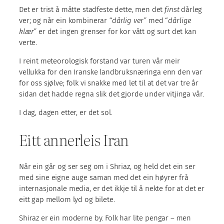
Det er trist å måtte stadfeste dette, men det
finst
dårleg
ver; og når ein kombinerar
“dårlig ver”
med “
dårlige
klær”
er det ingen grenser for kor vått og surt det kan
verte.
I reint meteorologisk forstand var turen vår meir
vellukka for den Iranske landbruksnæringa enn den var
for oss sjølve; folk vi snakke med let til at det var tre år
sidan det hadde regna slik det gjorde under vitjinga vår.
I dag, dagen etter, er det sol.
Eitt annerleis Iran
Når ein går og ser seg om i Shriaz, og held det ein ser
med sine eigne auge saman med det ein høyrer frå
internasjonale media, er det ikkje til å nekte for at det er
eitt gap mellom lyd og bilete.
Shiraz er ein moderne by. Folk har lite pengar – men