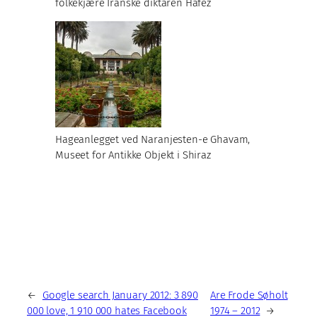
folkekjære Iranske diktaren Hafez
Hageanlegget ved Naranjesten-e Ghavam,
Museet for Antikke Objekt i Shiraz
←
Google search January 2012: 3 890
Are Frode Søholt
000 love, 1 910 000 hates Facebook
1974 – 2012
→