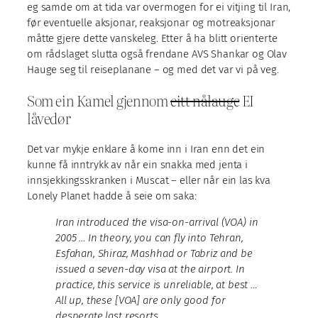
eg samde om at tida var overmogen for ei vitjing til Iran,
før eventuelle aksjonar, reaksjonar og motreaksjonar
måtte gjere dette vanskeleg. Etter å ha blitt orienterte
om rådslaget slutta også frendane AVS Shankar og Olav
Hauge seg til reiseplanane – og med det var vi på veg.
Som ein Kamel gjennom
eitt nålauge
EI
låvedør
Det var mykje enklare å kome inn i Iran enn det ein
kunne få inntrykk av når ein snakka med jenta i
innsjekkingsskranken i Muscat – eller når ein las kva
Lonely Planet hadde å seie om saka:
Iran introduced the visa-on-arrival (VOA) in
2005 … In theory, you can fly into Tehran,
Esfahan, Shiraz, Mashhad or Tabriz and be
issued a seven-day visa at the airport. In
practice, this service is unreliable, at best …
All up, these [VOA] are only good for
desperate last resorts.