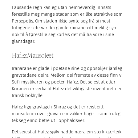
I ausande regn kan eg utan nemneverdig innsats
førestille meg mange stadar som er like attraktive som
Persepolis. Om staden ikkje synte seg frå si mest
fotogene side var dei gamle ruinane eitt mektig syn –
nok til å førestille seg korleis det må ha vore i sine
glansdagar.
HafEzMausoleet
Iranarane er glade i poetane sine og oppsøkjer jamleg
gravstadane deira. Mellom dei fremste av desse finn vi
Sufi-mystikaren og poeten Hafez. Det seiest at etter
Koranen er verka til Hafez det viktigaste inventaret i ei
Iransk bokhylle.
Hafez ligg gravlagd i Shiraz og det er reist eitt
mausoleum over grava i ein vakker hage – som truleg
tek seg enno betre ut i opphaldsver.
Det seiest at Hafez sjølv hadde næra ein sterk kjærleik