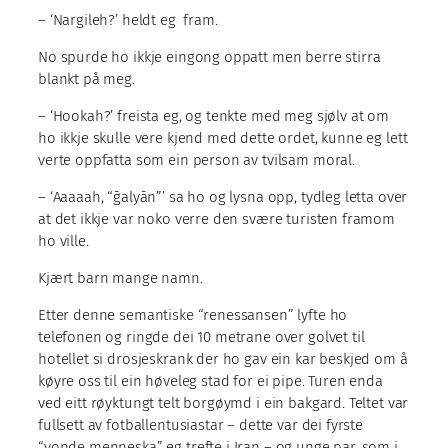
– ‘Nargileh?’ heldt eg fram.
No spurde ho ikkje eingong oppatt men berre stirra
blankt på meg.
– ‘Hookah?’ freista eg, og tenkte med meg sjølv at om
ho ikkje skulle vere kjend med dette ordet, kunne eg lett
verte oppfatta som ein person av tvilsam moral.
– ‘Aaaaah, “ḡalyān”’ sa ho og lysna opp, tydleg letta over
at det ikkje var noko verre den svære turisten framom
ho ville.
Kjært barn mange namn.
Etter denne semantiske “renessansen” lyfte ho
telefonen og ringde dei 10 metrane over golvet til
hotellet si drosjeskrank der ho gav ein kar beskjed om å
køyre oss til ein høveleg stad for ei pipe. Turen enda
ved eitt røyktungt telt borgøymd i ein bakgard. Teltet var
fullsett av fotballentusiastar – dette var dei fyrste
“vonde menneska” eg trefte i Iran – og unge par, som i