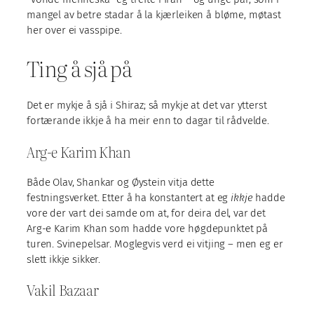
mangel av betre stadar å la kjærleiken å bløme, møtast
her over ei vasspipe.
Ting å sjå på
Det er mykje å sjå i Shiraz; så mykje at det var ytterst
fortærande ikkje å ha meir enn to dagar til rådvelde.
Arg-e Karim Khan
Både Olav, Shankar og Øystein vitja dette
festningsverket. Etter å ha konstantert at eg
ikkje
hadde
vore der vart dei samde om at, for deira del, var det
Arg-e Karim Khan som hadde vore høgdepunktet på
turen. Svinepelsar. Moglegvis verd ei vitjing – men eg er
slett ikkje sikker.
Vakil Bazaar