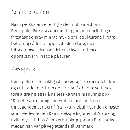
Nashq-e Rustam
Nashq-e Rustam er eitt gravfelt noko nord om
Persepolis. Fire gravkammer hoggne inn i fjellet og ei
frittståande grav minnte mykje om strukturane i Petra.
Det var også her vi opplevde den store, men
tidsavgrensa, gleda av det eine kvarteret med
opphaldsver vi hadde på turen.
Persepolis
Persepolis er det viktigaste arkeologiske området i Iran
og eitt av dei mest kjende i verda. Eg hadde sett meg
føre å dra hit etter å ha lese Karsten Niebuhr si bok
“Reisebeschreibung von Arabien und anderen
umliegenden Ländern” frå 1778. Niebuhr var den einaste
som overlevde den Danske ekspedisjonen til Arabia og
nytta mykje tid på å kopiere inskripsjonar i Persepolis
medan han var på veg attende til Danmark.