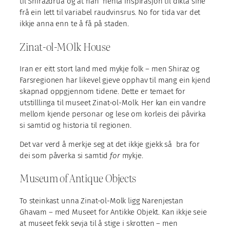
til Shirazdrua og at han henta inspirasjon til dikta sine
frå ein lett til variabel raudvinsrus. No for tida var det
ikkje anna enn te å få på staden.
Zinat-ol-MOlk House
Iran er eitt stort land med mykje folk – men Shiraz og
Farsregionen har likevel gjeve opphav til mang ein kjend
skapnad oppgjennom tidene. Dette er temaet for
utstilllinga til museet Zinat-ol-Molk. Her kan ein vandre
mellom kjende personar og lese om korleis dei påvirka
si samtid og historia til regionen.
Det var verd å merkje seg at det ikkje gjekk så bra for
dei som påverka si samtid
for
mykje.
Museum of Antique Objects
To steinkast unna Zinat-ol-Molk ligg Narenjestan
Ghavam – med Museet for Antikke Objekt. Kan ikkje seie
at museet fekk sevja til å stige i skrotten – men