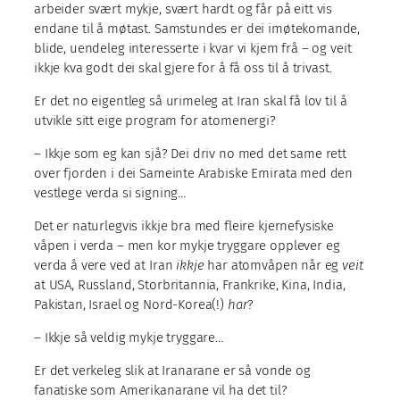
arbeider svært mykje, svært hardt og får på eitt vis
endane til å møtast. Samstundes er dei imøtekomande,
blide, uendeleg interesserte i kvar vi kjem frå – og veit
ikkje kva godt dei skal gjere for å få oss til å trivast.
Er det no eigentleg så urimeleg at Iran skal få lov til å
utvikle sitt eige program for atomenergi?
– Ikkje som eg kan sjå? Dei driv no med det same rett
over fjorden i dei Sameinte Arabiske Emirata med den
vestlege verda si signing…
Det er naturlegvis ikkje bra med fleire kjernefysiske
våpen i verda – men kor mykje tryggare opplever eg
verda å vere ved at Iran
ikkje
har atomvåpen når eg
veit
at USA, Russland, Storbritannia, Frankrike, Kina, India,
Pakistan, Israel og Nord-Korea(!)
har
?
– Ikkje så veldig mykje tryggare…
Er det verkeleg slik at Iranarane er så vonde og
fanatiske som Amerikanarane vil ha det til?