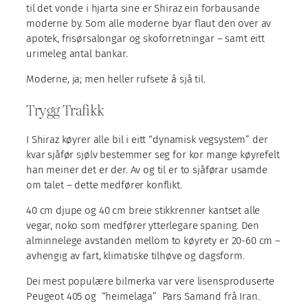
til det vonde i hjarta sine er Shiraz ein forbausande
moderne by. Som alle moderne byar flaut den over av
apotek, frisørsalongar og skoforretningar – samt eitt
urimeleg antal bankar.
Moderne, ja; men heller rufsete å sjå til.
Trygg Trafikk
I Shiraz køyrer alle bil i eitt “dynamisk vegsystem” der
kvar sjåfør sjølv bestemmer seg for kor mange køyrefelt
han meiner det er der. Av og til er to sjåførar usamde
om talet – dette medfører konflikt.
40 cm djupe og 40 cm breie stikkrenner kantset alle
vegar, noko som medfører ytterlegare spaning. Den
alminnelege avstanden mellom to køyrety er 20-60 cm –
avhengig av fart, klimatiske tilhøve og dagsform.
Dei mest populære bilmerka var vere lisensproduserte
Peugeot 405 og “heimelaga” Pars Samand frå Iran.