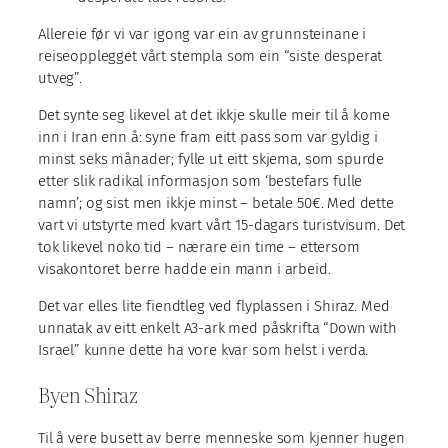
Allereie før vi var igong var ein av grunnsteinane i
reiseopplegget vårt stempla som ein “siste desperat
utveg”.
Det synte seg likevel at det ikkje skulle meir til å kome
inn i Iran enn å: syne fram eitt pass som var gyldig i
minst seks månader; fylle ut eitt skjema, som spurde
etter slik radikal informasjon som ‘bestefars fulle
namn’; og sist men ikkje minst – betale 50€. Med dette
vart vi utstyrte med kvart vårt 15-dagars turistvisum. Det
tok likevel noko tid – nærare ein time – ettersom
visakontoret berre hadde ein mann i arbeid.
Det var elles lite fiendtleg ved flyplassen i Shiraz. Med
unnatak av eitt enkelt A3-ark med påskrifta “Down with
Israel” kunne dette ha vore kvar som helst i verda.
Byen Shiraz
Til å vere busett av berre menneske som kjenner hugen