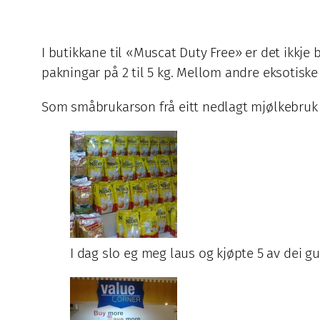
I butikkane til «Muscat Duty Free» er det ikkj
pakningar på 2 til 5 kg. Mellom andre eksotiske 
Som småbrukarson frå eitt nedlagt mjølkebruk er
I dag slo eg meg laus og kjøpte 5 av dei g