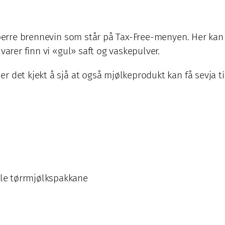
e berre brennevin som står på Tax-Free-menyen. Her ka
varer finn vi «gul» saft og vaskepulver.
 det kjekt å sjå at også mjølkeprodukt kan få sevja til
ule tørrmjølkspakkane