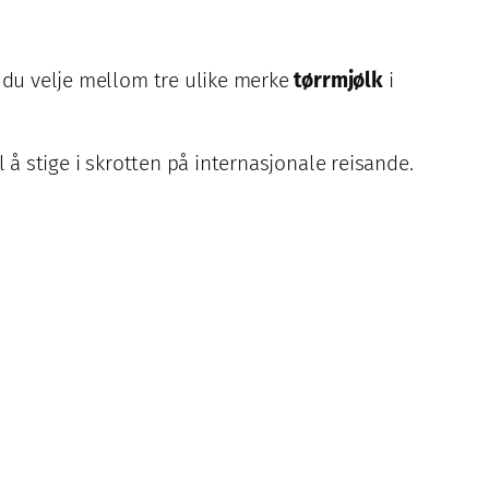
n du velje mellom tre ulike merke
tørrmjølk
i
 å stige i skrotten på internasjonale reisande.