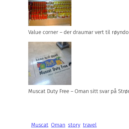
Value corner – der draumar vert til røynd
Muscat Duty Free – Oman sitt svar på Str
Muscat
Oman
story
travel