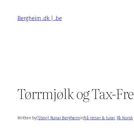
Skip
to
Bergheim .dk | .be
content
Tørrmjølk og Tax-Fre
Written by
(Stein) Runar Bergheim
in
Frå reiser & turar
, 
På Norsk