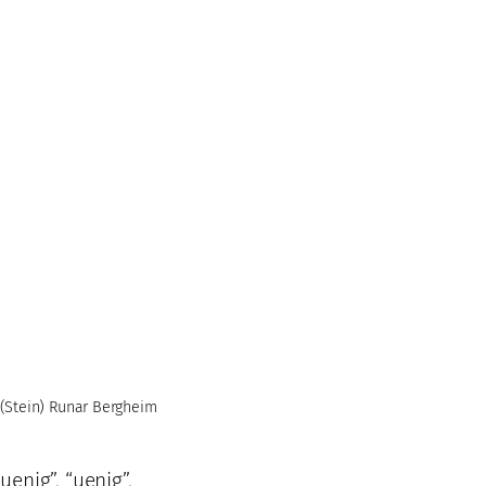
(Stein) Runar Bergheim
uenig”, “uenig”,