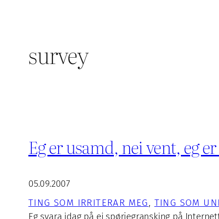
survey
Eg er usamd, nei vent, eg 
05.09.2007
TING SOM IRRITERAR MEG
, 
TING SOM UN
Eg svara idag på ei spørjegransking på Internett. 