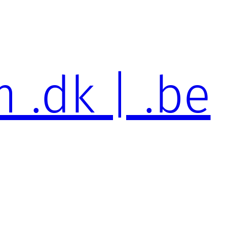
 .dk | .be