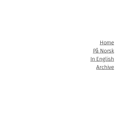
Home
På Norsk
In English
Archive