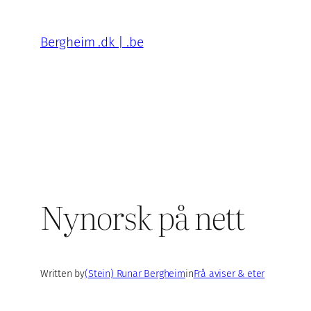
Skip
to
Bergheim .dk | .be
content
Nynorsk på nett
Written by
(Stein) Runar Bergheim
in
Frå aviser & eter