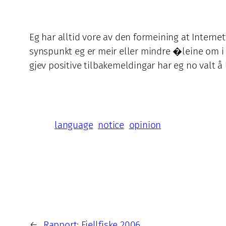
Eg har alltid vore av den formeining at Interne
synspunkt eg er meir eller mindre �leine om i
gjev positive tilbakemeldingar har eg no valt å
language
notice
opinion
←
Rapport: Fjellfiske 2006