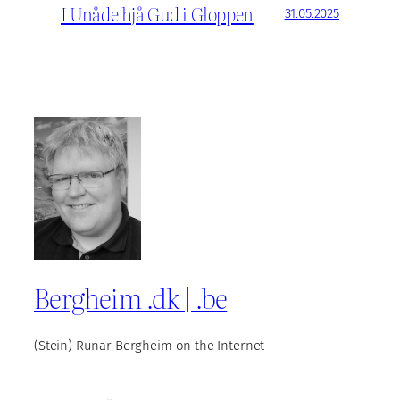
I Unåde hjå Gud i Gloppen
31.05.2025
Bergheim .dk | .be
(Stein) Runar Bergheim on the Internet