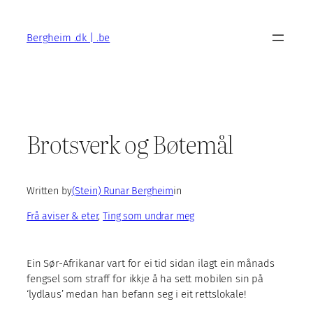
Skip
to
Bergheim .dk | .be
content
Brotsverk og Bøtemål
Written by
(Stein) Runar Bergheim
in
Frå aviser & eter
, 
Ting som undrar meg
Ein Sør-Afrikanar vart for ei tid sidan ilagt ein månads
fengsel som straff for ikkje å ha sett mobilen sin på
‘lydlaus’ medan han befann seg i eit rettslokale!