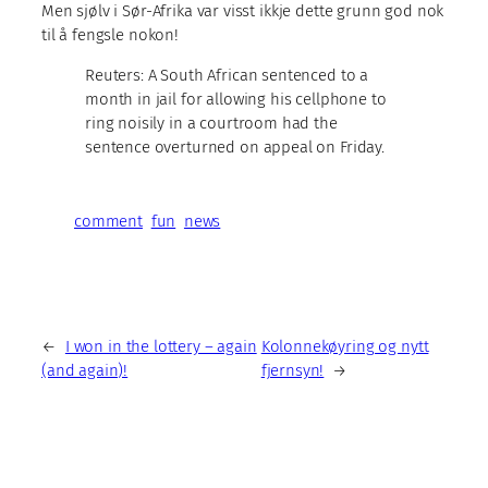
Men sjølv i Sør-Afrika var visst ikkje dette grunn god nok
til å fengsle nokon!
Reuters: A South African sentenced to a
month in jail for allowing his cellphone to
ring noisily in a courtroom had the
sentence overturned on appeal on Friday.
comment
fun
news
←
I won in the lottery – again
Kolonnekøyring og nytt
(and again)!
fjernsyn!
→