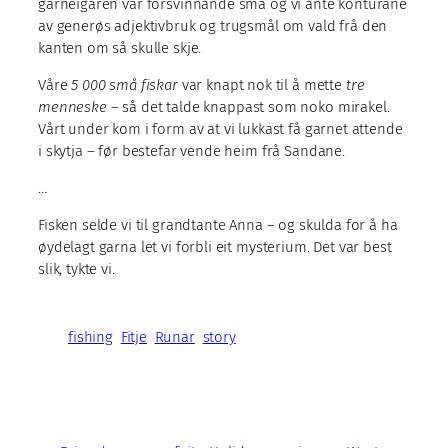
garneigaren var forsvinnande små og vi ante konturane
av generøs adjektivbruk og trugsmål om vald frå den
kanten om så skulle skje.
Våre
5 000 små fiskar
var knapt nok til å mette
tre
menneske
– så det talde knappast som noko mirakel.
Vårt under kom i form av at vi lukkast få garnet attende
i skytja – før bestefar vende heim frå Sandane.
…
Fisken selde vi til grandtante Anna – og skulda for å ha
øydelagt garna let vi forbli eit mysterium. Det var best
slik, tykte vi.
fishing
Fitje
Runar
story