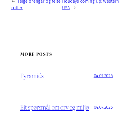
←
Feige drengar og feite
Holidays coming up: Western
rotter
USA
→
MORE POSTS
Pyramids
04.07.2026
Eit spørsmål om orv og miljø
04.07.2026