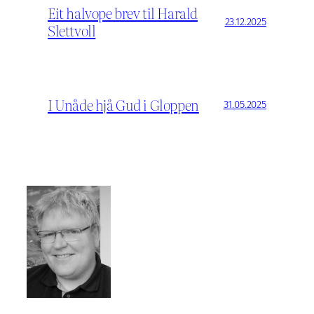
Eit halvope brev til Harald
23.12.2025
Slettvoll
I Unåde hjå Gud i Gloppen
31.05.2025