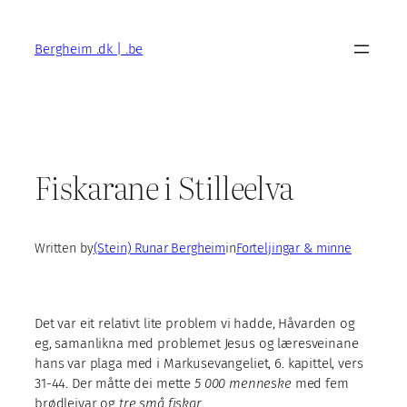
Skip
to
Bergheim .dk | .be
content
Fiskarane i Stilleelva
Written by
(Stein) Runar Bergheim
in
Forteljingar & minne
Det var eit relativt lite problem vi hadde, Håvarden og
eg, samanlikna med problemet Jesus og læresveinane
hans var plaga med i Markusevangeliet, 6. kapittel, vers
31-44. Der måtte dei mette
5 000 menneske
med fem
brødleivar og
tre små fiskar
.