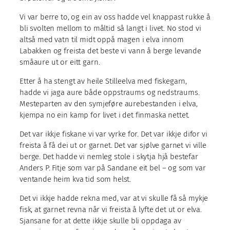
Vi var berre to, og ein av oss hadde vel knappast rukke å
bli svolten mellom to måltid så langt i livet. No stod vi
altså med vatn til midt oppå magen i elva innom
Labakken og freista det beste vi vann å berge levande
småaure ut or eitt garn.
Etter å ha stengt av heile Stilleelva med fiskegarn,
hadde vi jaga aure både oppstraums og nedstraums.
Mesteparten av den symjeføre aurebestanden i elva,
kjempa no ein kamp for livet i det finmaska nettet.
Det var ikkje fiskane vi var vyrke for. Det var ikkje difor vi
freista å få dei ut or garnet. Det var sjølve garnet vi ville
berge. Det hadde vi nemleg stole i skytja hjå bestefar
Anders P. Fitje som var på Sandane eit bel – og som var
ventande heim kva tid som helst.
Det vi ikkje hadde rekna med, var at vi skulle få så mykje
fisk, at garnet revna når vi freista å lyfte det ut or elva.
Sjansane for at dette ikkje skulle bli oppdaga av