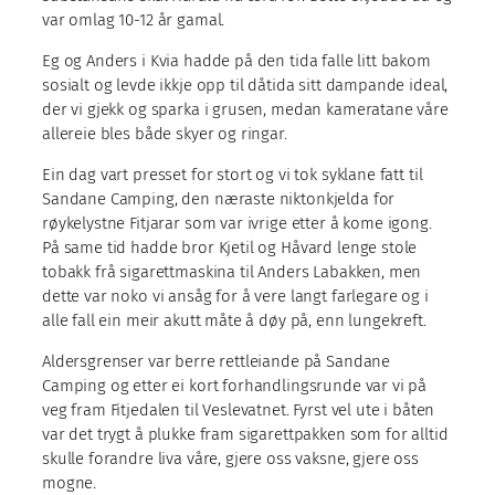
var omlag 10-12 år gamal.
Eg og Anders i Kvia hadde på den tida falle litt bakom
sosialt og levde ikkje opp til dåtida sitt dampande ideal,
der vi gjekk og sparka i grusen, medan kameratane våre
allereie bles både skyer og ringar.
Ein dag vart presset for stort og vi tok syklane fatt til
Sandane Camping, den næraste niktonkjelda for
røykelystne Fitjarar som var ivrige etter å kome igong.
På same tid hadde bror Kjetil og Håvard lenge stole
tobakk frå sigarettmaskina til Anders Labakken, men
dette var noko vi ansåg for å vere langt farlegare og i
alle fall ein meir akutt måte å døy på, enn lungekreft.
Aldersgrenser var berre rettleiande på Sandane
Camping og etter ei kort forhandlingsrunde var vi på
veg fram Fitjedalen til Veslevatnet. Fyrst vel ute i båten
var det trygt å plukke fram sigarettpakken som for alltid
skulle forandre liva våre, gjere oss vaksne, gjere oss
mogne.