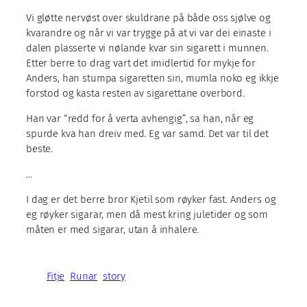
Vi gløtte nervøst over skuldrane på både oss sjølve og
kvarandre og når vi var trygge på at vi var dei einaste i
dalen plasserte vi nølande kvar sin sigarett i munnen.
Etter berre to drag vart det imidlertid for mykje for
Anders, han stumpa sigaretten sin, mumla noko eg ikkje
forstod og kasta resten av sigarettane overbord.
Han var “redd for å verta avhengig”, sa han, når eg
spurde kva han dreiv med. Eg var samd. Det var til det
beste.
…
I dag er det berre bror Kjetil som røyker fast. Anders og
eg røyker sigarar, men då mest kring juletider og som
måten er med sigarar, utan å inhalere.
Fitje
Runar
story