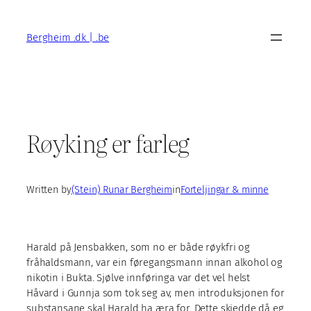
Skip
to
Bergheim .dk | .be
content
Røyking er farleg
Written by
(Stein) Runar Bergheim
in
Forteljingar & minne
Harald på Jensbakken, som no er både røykfri og
fråhaldsmann, var ein føregangsmann innan alkohol og
nikotin i Bukta. Sjølve innføringa var det vel helst
Håvard i Gunnja som tok seg av, men introduksjonen for
substansane skal Harald ha æra for. Dette skjedde då eg