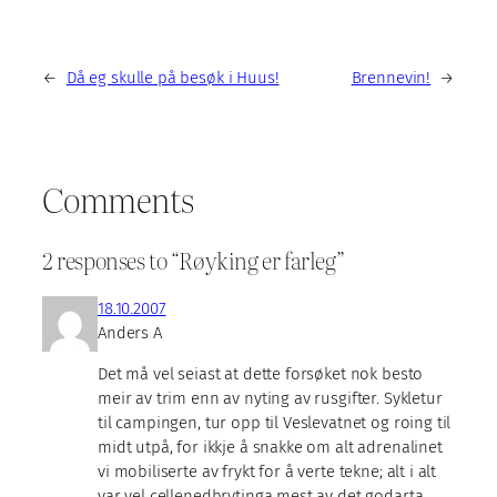
←
Då eg skulle på besøk i Huus!
Brennevin!
→
Comments
2 responses to “Røyking er farleg”
18.10.2007
Anders A
Det må vel seiast at dette forsøket nok besto
meir av trim enn av nyting av rusgifter. Sykletur
til campingen, tur opp til Veslevatnet og roing til
midt utpå, for ikkje å snakke om alt adrenalinet
vi mobiliserte av frykt for å verte tekne; alt i alt
var vel cellenedbrytinga mest av det godarta