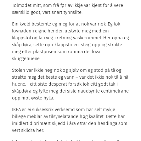
Tolmodet mitt, som frå før av ikkje var kjent for å vere
særskild godt, vart snart tynnslite.
Ein kveld bestemte eg meg for at nok var nok. Eg tok
lovnaden i eigne hender, utstyrte meg med ein
klappstol og la i veg i retning vaskerommet. Her opna eg
skåpdøra, sette opp klappstolen, steig opp og strakte
meg etter plastposen som romma dei lova
skuggehuene.
Stolen var ikkje høg nok og sjølv om eg stod på tå og
strakte meg det beste eg vann – var det ikkje nok til å nå
huene. I eitt siste desperat forsøk tok eitt godt tak i
skåpdøra og lyfte meg dei siste naudsynte centimetrane
opp mot øvste hylla.
IKEA er ei suksessrik verksemd som har selt mykje
billege møblar av tilsynelatande høg kvalitet. Dette har
imidlertid primært skjedd i åra
etter
den hendinga som
vert skildra her.