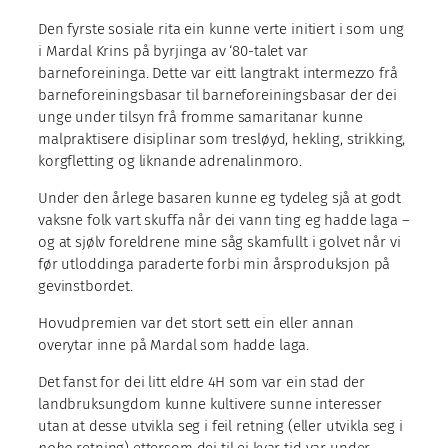
Den fyrste sosiale rita ein kunne verte initiert i som ung
i Mardal Krins på byrjinga av ‘80-talet var
barneforeininga. Dette var eitt langtrakt intermezzo frå
barneforeiningsbasar til barneforeiningsbasar der dei
unge under tilsyn frå fromme samaritanar kunne
malpraktisere disiplinar som tresløyd, hekling, strikking,
korgfletting og liknande adrenalinmoro.
Under den årlege basaren kunne eg tydeleg sjå at godt
vaksne folk vart skuffa når dei vann ting eg hadde laga –
og at sjølv foreldrene mine såg skamfullt i golvet når vi
før utloddinga paraderte forbi min årsproduksjon på
gevinstbordet.
Hovudpremien var det stort sett ein eller annan
overytar inne på Mardal som hadde laga.
Det fanst for dei litt eldre 4H som var ein stad der
landbruksungdom kunne kultivere sunne interesser
utan at desse utvikla seg i feil retning (eller utvikla seg i
noko
retning) ettersom dei til ei kvar tid var under