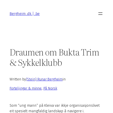
Skip
to
Bergheim .dk | .be
content
Draumen om Bukta Trim
& Sykkelklubb
Written by
(Stein) Runar Bergheim
in
Forteljingar & minne
, 
På Norsk
Som “ung mann” på Kleiva var ikkje organisasjonslivet
eit spesielt mangfaldig landskap å navigere i.