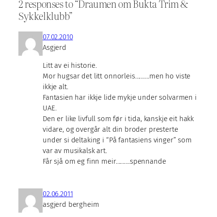
2 responses to “Draumen om Bukta Trim &
Sykkelklubb”
07.02.2010
Asgjerd
Litt av ei historie.
Mor hugsar det litt onnorleis……….men ho viste
ikkje alt.
Fantasien har ikkje lide mykje under solvarmen i
UAE.
Den er like livfull som før i tida, kanskje eit hakk
vidare, og overgår alt din broder presterte
under si deltaking i “På fantasiens vinger” som
var av musikalsk art.
Får sjå om eg finn meir……….spennande
02.06.2011
asgjerd bergheim