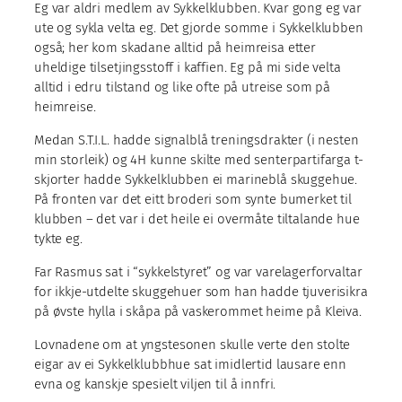
Eg var aldri medlem av Sykkelklubben. Kvar gong eg var
ute og sykla velta eg. Det gjorde somme i Sykkelklubben
også; her kom skadane alltid på heimreisa etter
uheldige tilsetjingsstoff i kaffien. Eg på mi side velta
alltid i edru tilstand og like ofte på utreise som på
heimreise.
Medan S.T.I.L. hadde signalblå treningsdrakter (i nesten
min storleik) og 4H kunne skilte med senterpartifarga t-
skjorter hadde Sykkelklubben ei marineblå skuggehue.
På fronten var det eitt broderi som synte bumerket til
klubben – det var i det heile ei overmåte tiltalande hue
tykte eg.
Far Rasmus sat i “sykkelstyret” og var varelagerforvaltar
for ikkje-utdelte skuggehuer som han hadde tjuverisikra
på øvste hylla i skåpa på vaskerommet heime på Kleiva.
Lovnadene om at yngstesonen skulle verte den stolte
eigar av ei Sykkelklubbhue sat imidlertid lausare enn
evna og kanskje spesielt viljen til å innfri.