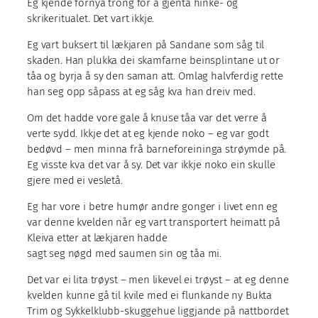
Eg kjende fornya trong for å gjenta hinke- og
skrikeritualet. Det vart ikkje.
Eg vart buksert til lækjaren på Sandane som såg til
skaden. Han plukka dei skamfarne beinsplintane ut or
tåa og byrja å sy den saman att. Omlag halvferdig rette
han seg opp såpass at eg såg kva han dreiv med.
Om det hadde vore gale å knuse tåa var det verre å
verte sydd. Ikkje det at eg kjende noko – eg var godt
bedøvd – men minna frå barneforeininga strøymde på.
Eg visste kva det var å sy. Det var ikkje noko ein skulle
gjere med ei vesletå.
Eg har vore i betre humør andre gonger i livet enn eg
var denne kvelden når eg vart transportert heimatt på
Kleiva etter at lækjaren hadde
sagt seg nøgd med saumen sin og tåa mi.
Det var ei lita trøyst – men likevel ei trøyst – at eg denne
kvelden kunne gå til kvile med ei flunkande ny Bukta
Trim og Sykkelklubb-skuggehue liggjande på nattbordet