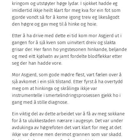
kringom og utstøyter høge lydar. I sjokket hadde eg
imidlertid ikkje heilt klart for meg kva for ein fot som
gjorde vondt så for å kome igong treiv eg likesågodt
den høgre og gav meg til å hinke og hoie.
Etter å ha drive med dette ei tid kom mor Asgjerd ut i
gangen for å sjå kven som uinvitert dreiv og slakta
grisar der. Her fann ho yngstesonen hinkande, beljande
og med eitt kjølvatn av jamt fordelte blodflekkar etter
seg der han hadde vore.
Mor Asgjerd, som gode mødre flest, vart fælen over å
sjå avkomet i ein slik tilstand. Etter fyrst å ha overtydd
meg om at hinkinga og skrålinga ikkje var
instrumentelle i smertelindringsprosessen gjekk ho i
gang med å stille diagnose.
Ein viktig del av dette arbeidet var å få av meg sokkane
for å ta ulukkestaden nærare i augesyn. Det var under
avdukinga av høgrefoten det vart klart for meg at det
ikkje var denne men derimot grannen som var skadd.