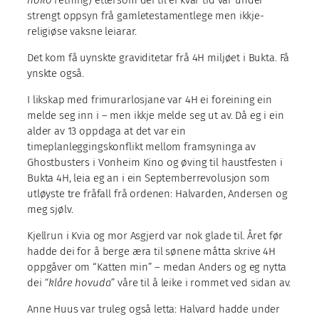
strengt oppsyn frå gamletestamentlege men ikkje-
religiøse vaksne leiarar.
Det kom få uynskte graviditetar frå 4H miljøet i Bukta. Få
ynskte også.
I likskap med frimurarlosjane var 4H ei foreining ein
melde seg inn i – men ikkje melde seg ut av. Då eg i ein
alder av 13 oppdaga at det var ein
timeplanleggingskonflikt mellom framsyninga av
Ghostbusters i Vonheim Kino og øving til haustfesten i
Bukta 4H, leia eg an i ein Septemberrevolusjon som
utløyste tre fråfall frå ordenen: Halvarden, Andersen og
meg sjølv.
Kjellrun i Kvia og mor Asgjerd var nok glade til. Året før
hadde dei for å berge æra til sønene måtta skrive 4H
oppgåver om “Katten min” – medan Anders og eg nytta
dei
“klåre hovuda”
våre til å leike i rommet ved sidan av.
Anne Huus var truleg også letta: Halvard hadde under