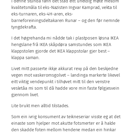
I denne stunda fann det stad eitt uheldig møte mellom
kvalitetsmåla til eks-Nazisten Ingvar Kamprad, vekta til
eks-turnaren, eks-4H-aren, eks-
barneforeiningsdeltakaren Runar – og den før nemnde
tyngdekrafta.
I det høgrehanda mi nådde tak i plastposen løsna IKEA
hengslane frå IKEA skåpdøra samstundes som IKEA
klappstolen gjorde det IKEA klappstolar gjer best –
klappa saman.
Livet mitt passerte ikkje akkurat revy på den beskjedne
vegen mot vaskeromsgolvet – landinga markerte likevel
eitt viktig vendepunkt i tilhøvet mitt til den venstre
vesletåa mi som til då hadde vore min faste følgjesvein
gjennom livet.
Lite brukt men alltid tilstades.
Som ein ivrig konsument av teikneseriar visste eg at det
einaste som hjelper mot akutte fotsmerter er å halde
den skadde foten mellom hendene medan ein hinkar