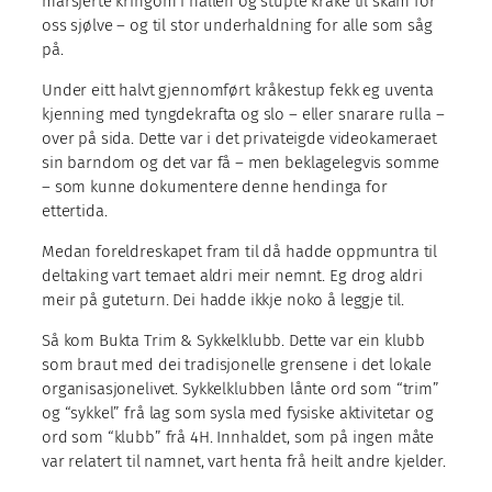
marsjerte kringom i hallen og stupte kråke til skam for
oss sjølve – og til stor underhaldning for alle som såg
på.
Under eitt halvt gjennomført kråkestup fekk eg uventa
kjenning med tyngdekrafta og slo – eller snarare rulla –
over på sida. Dette var i det privateigde videokameraet
sin barndom og det var få – men beklagelegvis somme
– som kunne dokumentere denne hendinga for
ettertida.
Medan foreldreskapet fram til då hadde oppmuntra til
deltaking vart temaet aldri meir nemnt. Eg drog aldri
meir på guteturn. Dei hadde ikkje noko å leggje til.
Så kom Bukta Trim & Sykkelklubb. Dette var ein klubb
som braut med dei tradisjonelle grensene i det lokale
organisasjonelivet. Sykkelklubben lånte ord som “trim”
og “sykkel” frå lag som sysla med fysiske aktivitetar og
ord som “klubb” frå 4H. Innhaldet, som på ingen måte
var relatert til namnet, vart henta frå heilt andre kjelder.