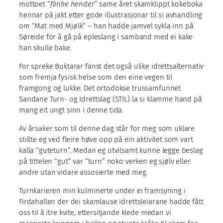
mottoet “
flinke hender
” same året skamklippt kokeboka
hennar på jakt etter gode illustrasjonar til si avhandling
om “Mat med Mjølk” – han hadde jamvel sykla inn på
Søreide for å gå på epleslang i samband med ei kake
han skulle bake.
For spreke Buktarar fanst det også ulike idrettsalternativ
som fremja fysisk helse som den eine vegen til
framgong og lukke. Det ortodokse trussamfunnet
Sandane Turn- og Idrettslag (STIL) la si klamme hand på
mang eit ungt sinn i denne tida.
Av årsaker som til denne dag står for meg som uklare
stillte eg ved fleire høve opp på ein aktivitet som vart
kalla “guteturn”. Medan eg utvilsamt kunne legge beslag
på tittelen “gut” var “turn” noko verken eg sjølv eller
andre utan vidare assosierte med meg.
Turnkarieren min kulminerte under ei framsyning i
Firdahallen der dei skamlause idrettsleiarane hadde fått
oss til å itre kvite, ettersitjande klede medan vi