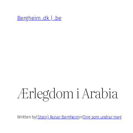
Skip
to
Bergheim .dk | .be
content
Ærlegdom i Arabia
Written by
(Stein) Runar Bergheim
in
Ting som undrar meg