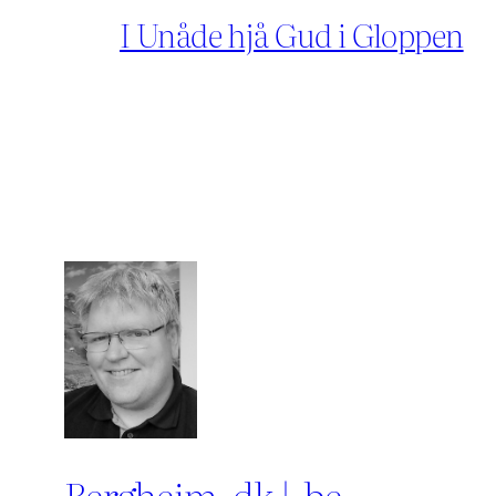
I Unåde hjå Gud i Gloppen
Bergheim .dk | .be