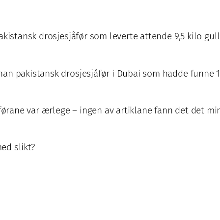
pakistansk drosjesjåfør som leverte attende 9,5 kilo g
an pakistansk drosjesjåfør i Dubai som hadde funne 12
åførane var ærlege – ingen av artiklane fann det det mi
ed slikt?