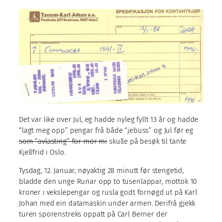
Det var like over Jul, eg hadde nyleg fyllt 13 år og hadde
“lagt meg opp” pengar frå både “jebuss” og Jul før eg
som “avlasting” for mor mi
skulle på besøk til tante
Kjellfrid i Oslo.
Tysdag, 12. Januar, nøyaktig 28 minutt før stengetid,
bladde den unge Runar opp to tusenlappar, mottok 10
kroner i vekslepengar og rusla godt fornøgd ut på Karl
Johan med ein datamaskin under armen. Derifrå gjekk
turen sporenstreks oppatt på Carl Berner der