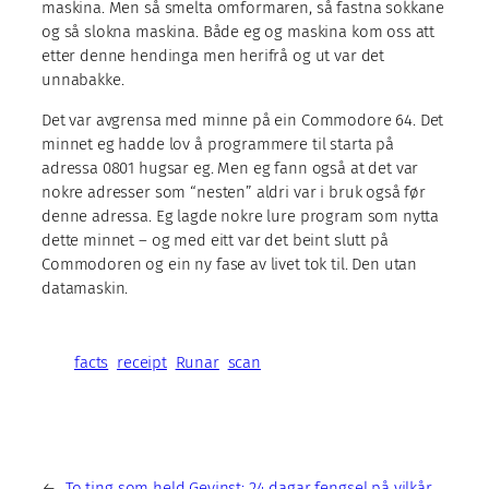
maskina. Men så smelta omformaren, så fastna sokkane
og så slokna maskina. Både eg og maskina kom oss att
etter denne hendinga men herifrå og ut var det
unnabakke.
Det var avgrensa med minne på ein Commodore 64. Det
minnet eg hadde lov å programmere til starta på
adressa 0801 hugsar eg. Men eg fann også at det var
nokre adresser som “nesten” aldri var i bruk også før
denne adressa. Eg lagde nokre lure program som nytta
dette minnet – og med eitt var det beint slutt på
Commodoren og ein ny fase av livet tok til. Den utan
datamaskin.
facts
receipt
Runar
scan
←
To ting som held
Gevinst: 24 dagar fengsel på vilkår