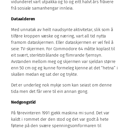
vidunderet vart utpakka og to og eitt halvt års fråvere
frå sosiale samanhengar innleia.
Dataalderen
Med unnatak av heilt naudsynte aktivitetar, slik som å
tilføre kroppen væske og næring, vart all tid nytta
framom dataskjermen. Eller dataskjermen er vel feil å
seie: TV-skjermen. For Commodore 64 måtte koplast til
eit svært, sterktstrålande og flimrande fjernsyn.
Avstanden mellom meg og skjermen var sjeldan større
enn 50 cm og eg kunne formeleg kjenne at det “hetna” i
skallen medan eg sat der og trykte.
Det er underleg nok mykje som kan seiast om denne
tida men det får vere til ein annan gong.
Nedgongstid
På førevinteren 1991 gjekk maskina mi sund. Det var
kaldt i rommet der den stod og det var godt å hete
føtene på den svære spenningsomformaren til