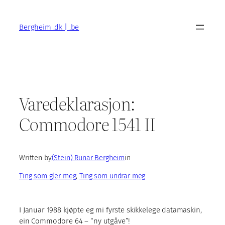
Skip
to
Bergheim .dk | .be
content
Varedeklarasjon:
Commodore 1541 II
Written by
(Stein) Runar Bergheim
in
Ting som gler meg
, 
Ting som undrar meg
I Januar 1988 kjøpte eg mi fyrste skikkelege datamaskin,
ein Commodore 64 – “ny utgåve”!