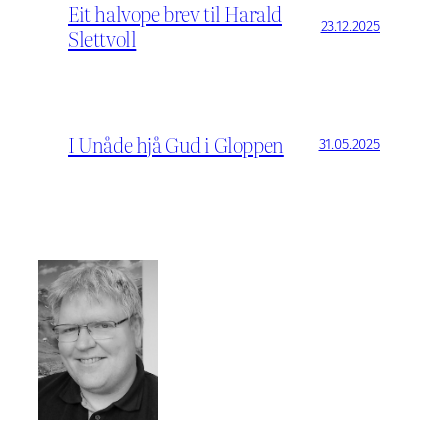
Eit halvope brev til Harald
23.12.2025
Slettvoll
I Unåde hjå Gud i Gloppen
31.05.2025